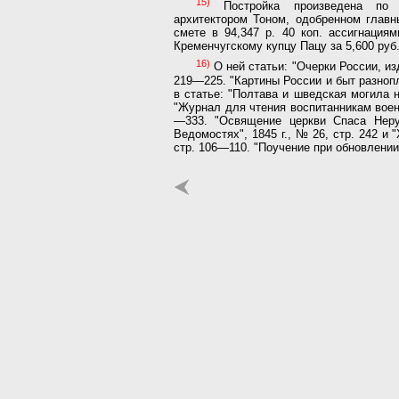
15)
Постройка произведена по п
архитектором Тоном, одобренном главн
смете в 94,347 р. 40 коп. ассигнациям
Кременчугскому купцу Пацу за 5,600 руб
16)
О ней статьи: "Очерки России, изд
219—225. "Картины России и быт разнопл
в статье: "Полтава и шведская могила на
"Журнал для чтения воспитанникам военно
—333. "Освящение церкви Спаса Нерук
Ведомостях", 1845 г., № 26, стр. 242 и 
стр. 106—110. "Поучение при обновлении