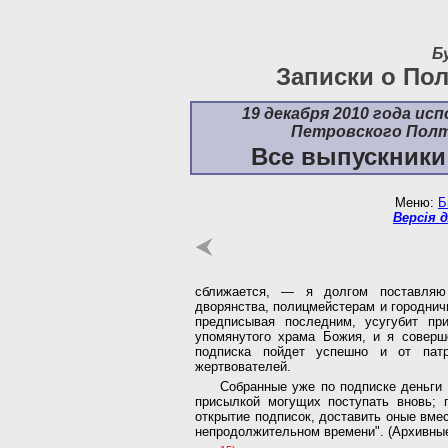
Б
Записки о Пол
19 декабря 2010 года ис
Петровского Полт
Все выпускники
Меню:
Б
Версія 
сближается, — я долгом поставляю 
дворянства, полицмейстерам и городнич
предписывая последним, усугубит пр
упомянутого храма Божия, и я соверше
подписка пойдет успешно и от патр
жертвователей.
Собранные уже по подписке деньги 
присылкой могущих поступать вновь; п
открытие подписок, доставить оные вм
непродолжительном времени". (Архивные 