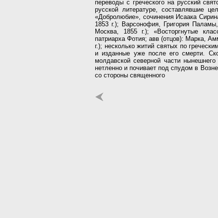
переводы с греческого на русский свя
русской литературе, составлявшие цел
«Добролюбие», сочинения Исаака Сирин
1853 г.); Варсонофия, Григория Палам
Москва, 1855 г.); «Восторгнутые кла
патриарха Фотия; авв (отцов): Марка, Ам
г.); несколько житий святых по гречески
и изданные уже после его смерти. Ско
молдавской северной части нынешнего 
нетленно и почивает под спудом в Возн
со стороны священного