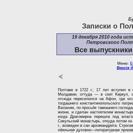
Б
Записки о Пол
19 декабря 2010 года ис
Петровского Полт
Все выпускники
Меню:
Б
Версія 
Полтаве в 1722 г.; 17 лет вступил в
Молдавии, оттуда — в скит Киркул, о
отсюда переселился на Афон, где ос
тогдашнего константинопольского патри
Валахию, по просьбе тамошнего господа
жизни, и сделан настоятелем монастыря
когда Драгомирна перешла под власт
Сикульский монастырь, откуда потом он 
г., возведен в сан архимандрита. Строга
обильная духовно—литературная произв