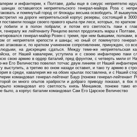
алерии и инфантерии, к Полтаве, дабы еще в сикурс неприятелю иду
 шанцах оставшегося неприятельского генерал-майора Роза с непри
таковать и помянутый город от блокады весьма освободить. И вышеупом
 встретил на дороге неприятельской корпус резервы, состоящий в 3000
и поставили позади своего правого крыла при лесе, которых, по кратком 
ку побили и в полон побрали; и потом его светлость паки к гла
я, генералу же лейтенанту Ренцелю велел продолжать марш к Полтаве, 
ретировался генерал-майор Розен с тремя, при нем бывшими, полками, 
ом от неприятеля крепости и шанцы; но оный от помянутого генерал
мо атакован и, по кратком учиненном сопротивлении, принужден, со вс
людьми, на дискрецию сдаться. Между теме-же неприятельская ка
ойска, от Нашей кавалерии, уступила и с своею инфантерию паки с
всю свою армию в ордер баталий, пред фрунтом, с четверть мили от На
-же Его Величество повелел тотчас двум линиям от Нашей инфантери
у выступить, а третию во оном назади оставил, и тако ту армию в стро
ерия в среди, кавалерия же на обоих крылах поставлена, и с Нашей сто
лерии командовал генерал-лейтенат Баур (понеже генерал-лейтенант Р
оторой он много опытов храбрости и добраго приводу показал, в бок п
крыло командовал его светлость князь Меншиков, понеже тамо ег
е было, а корпус баталии командовал Сам Его Царское Величество