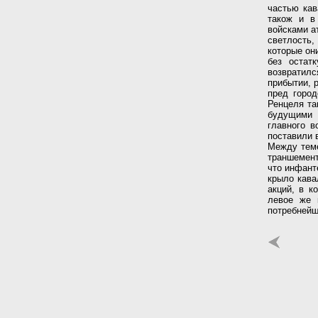
частью кав
також и в
войсками а
светлость,
которые он
без остат
возвратилс
прибытии, 
пред город
Ренцеля та
будущими 
главного в
поставили 
Между теме
траншемент
что инфант
крыло кава
акций, в к
левое же 
потребнейш