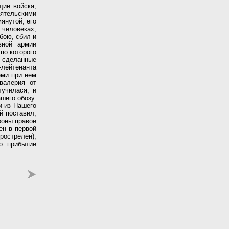
щие войска,
ятельскими
янутой, его
 человеках,
бою, сбил и
вной армии
по которого
в сделанные
-лейтенанта
еми при нем
валерия от
лучилася, и
шего обозу.
и из Нашего
й поставил,
роны правое
ен в первой
рострелен);
о прибытие